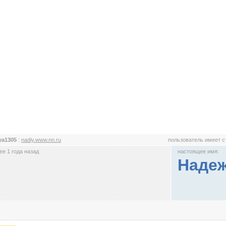
ya1305
:
nadiy.www.nn.ru
пользователь имеет 
е 1 года назад
настоящее имя:
Наде