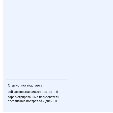
мариночка красотулечка
надюш
БЬЮТИ*
Ценн
Колючка)
Люби
МАЛИНА89
МИР ОДЕ
Статистика портрета:
Взрвыная Леди
Закупк
сейчас просматривают портрет - 0
зарегистрированные пользователи
посетившие портрет за 7 дней - 0