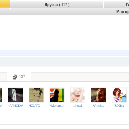
Друзья
( 117 )
Г
Мне н
137
a*
*АЛИСКА*
*КОЛГОТКИ и БЕЛЬЕ*
*Меланья
1kisa1
Afroditta
B00lka