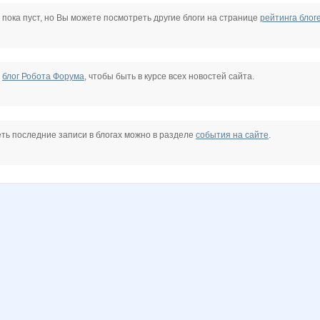
Koshkakrol
Kozi Bozi
Ksenneya
Lenuik
Lyolya5
MIX-2-MISS
 пока пуст, но Вы можете посмотреть другие блоги на странице
рейтинга блог
NataliaShap
Natalya_Marinina
Nathalie
Nayada3881
Olgs
Pristavochka
е
блог Робота Форума
, чтобы быть в курсе всех новостей сайта.
enn
Ulaaa
VITORIYA
VerukSa
Wine
Yanusik
ZLATTO
ть последние записи в блогах можно в разделе
события на сайте
.
strelka
bylka
confessa*
cornflour
egorova-ov
facel
insaitiable
k
lusa
natali1891
natasha82
o.samarina
oks-moks
or-ange