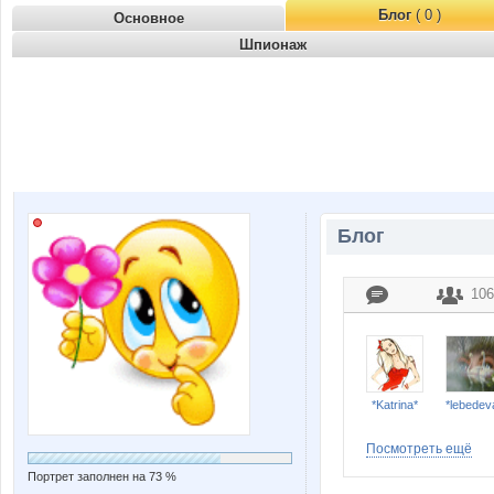
Блог
( 0 )
Основное
Шпионаж
Блог
106
*Katrina*
*lebedev
Посмотреть ещё
Портрет заполнен на 73 %