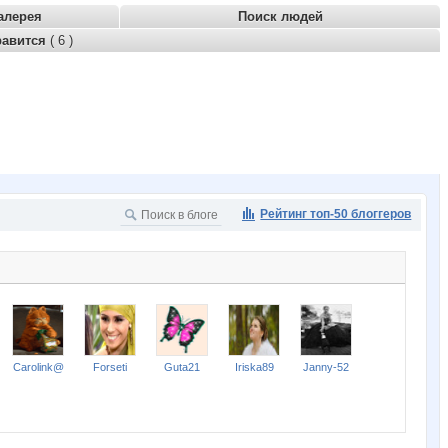
алерея
Поиск людей
равится
( 6 )
Рейтинг топ-50 блоггеров
Carolink@
Forseti
Guta21
Iriska89
Janny-52